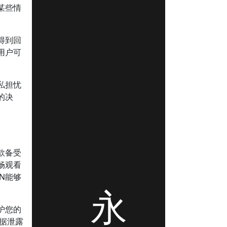
某些情
得到回
用户可
私担忧
的决
款备受
畅观看
N能够
永
护您的
数据泄露