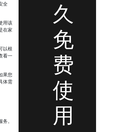
久
安全
使用该
免
是在家
可以根
费
查看一
如果您
使
具体需
用
服务。